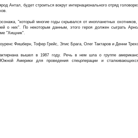
од Антал, будет строиться вокруг интернационального отряд головоре
ков.
рсонажа, "который многие годы скрывался от инопланетных охотников,
ей о них". По некоторым данным, этого героя должен сыграть Арно
ме "Хищник".
оуренс Фишберн, Тофер Грейс, Элис Брага, Олег Тактаров и Денни Трех
ктирнана вышел в 1987 году. Речь в нем шла о группе американс
 Южной Америки для проведения спецоперации и сталкивающихс