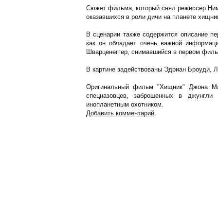
Сюжет фильма, который снял режиссер Нимр
оказавшихся в роли дичи на планете хищни
В сценарии также содержится описание пе
как он обладает очень важной информаци
Шварценеггер, снимавшийся в первом филь
В картине задействованы Эдриан Броуди, Л
Оригинальный фильм "Хищник" Джона Ма
спецназовцев, заброшенных в джунгли
инопланетным охотником.
Добавить комментарий