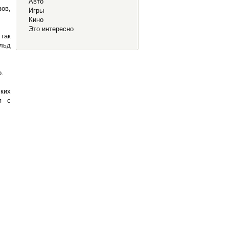
Авто
зов,
Игры
Кино
Это интересно
 так
льд
о.
ких
я с