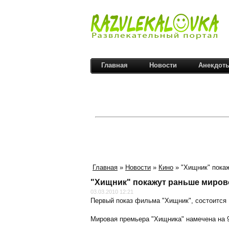
Главная
Новости
Анекдот
Главная
»
Новости
»
Кино
» "Хищник" пока
"Хищник" покажут раньше миро
03.03.2010 12:21
Первый показ фильма "Хищник", состоится 1
Мировая премьера "Хищника" намечена на 9